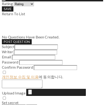
Rating
SAVE
Return To List
No Questions Have Been Created.
POST QUESTION
Subject
Writer
Email
Password
Confirm Password
개인정보 수집 및 이용
에 동의합니다.
Upload Image
Set secret