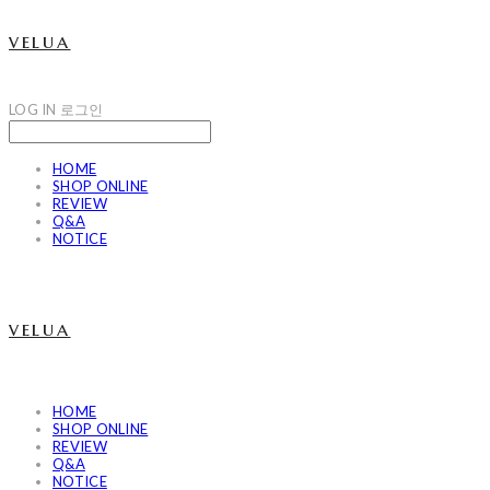
velua
LOG IN
로그인
HOME
SHOP ONLINE
REVIEW
Q&A
NOTICE
velua
HOME
SHOP ONLINE
REVIEW
Q&A
NOTICE