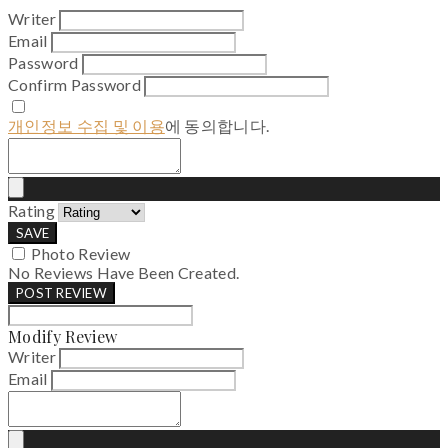
Writer
Email
Password
Confirm Password
개인정보 수집 및 이용
에 동의합니다.
Rating
SAVE
Photo Review
No Reviews Have Been Created.
POST REVIEW
Modify Review
Writer
Email