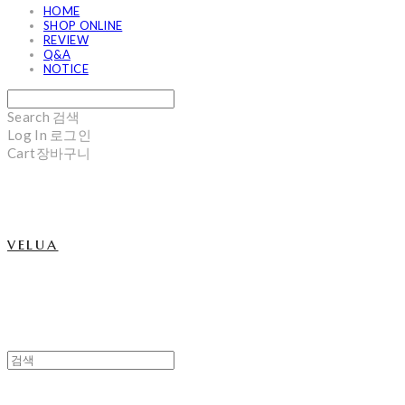
HOME
SHOP ONLINE
REVIEW
Q&A
NOTICE
Search
검색
Log In
로그인
Cart
장바구니
velua