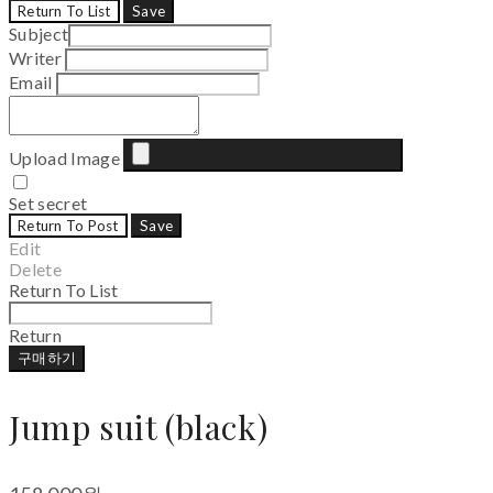
Return To List
Save
Subject
Writer
Email
Upload Image
Set secret
Return To Post
Save
Edit
Delete
Return To List
Return
구매하기
Jump suit (black)