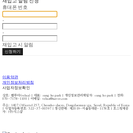
재입고 알림 신청
휴대폰 번호
-
-
재입고 시 알림
신청하기
이용약관
개인정보처리방침
사업자정보확인
상호: 벨루아(velua) | 대표: sung ho park | 개인정보관리책임자: sung ho park | 전화:
070-7178-1100 | 이메일: velua@naver.com
주소: 1407 Officetel 257, Cheonho-daero, Dongdaemun-gu, Seoul, Republic of Korea
| 사업자등록번호:
522-37-00597
| 통신판매:
제2019-서울동대문-1178호
| 호스팅제공
자: (주)식스샵