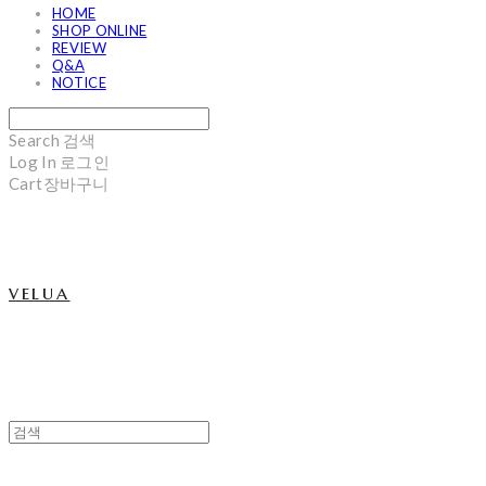
HOME
SHOP ONLINE
REVIEW
Q&A
NOTICE
Search
검색
Log In
로그인
Cart
장바구니
velua