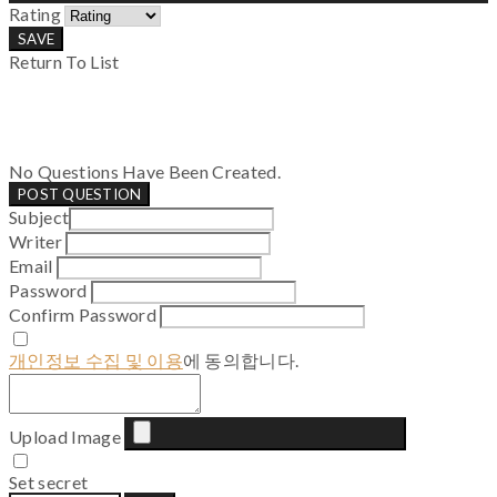
Rating
SAVE
Return To List
No Questions Have Been Created.
POST QUESTION
Subject
Writer
Email
Password
Confirm Password
개인정보 수집 및 이용
에 동의합니다.
Upload Image
Set secret