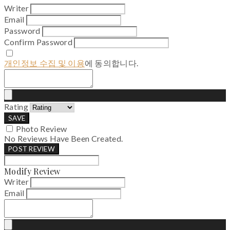
Writer
Email
Password
Confirm Password
개인정보 수집 및 이용
에 동의합니다.
Rating
SAVE
Photo Review
No Reviews Have Been Created.
POST REVIEW
Modify Review
Writer
Email