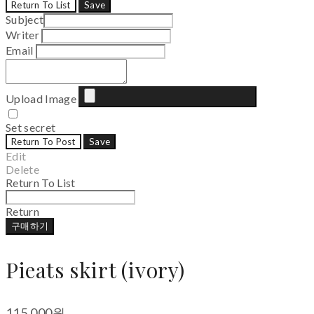
Return To List
Save
Subject
Writer
Email
Upload Image
Set secret
Return To Post
Save
Edit
Delete
Return To List
Return
구매하기
Pieats skirt (ivory)
115,000원