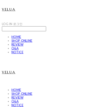
velua
LOG IN
로그인
HOME
SHOP ONLINE
REVIEW
Q&A
NOTICE
velua
HOME
SHOP ONLINE
REVIEW
Q&A
NOTICE