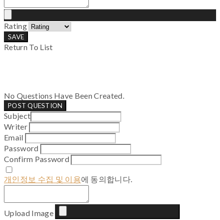
Rating
SAVE
Return To List
No Questions Have Been Created.
POST QUESTION
Subject
Writer
Email
Password
Confirm Password
개인정보 수집 및 이용
에 동의합니다.
Upload Image