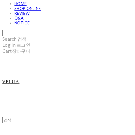
HOME
SHOP ONLINE
REVIEW
Q&A
NOTICE
Search
검색
Log In
로그인
Cart
장바구니
velua