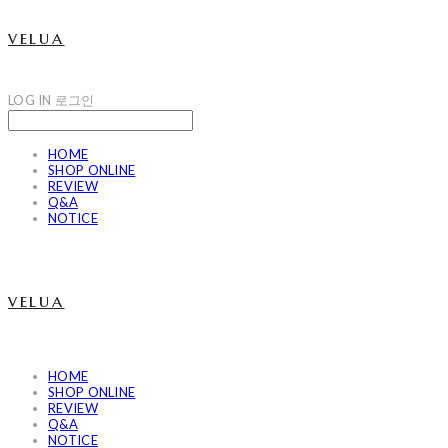
velua
LOG IN
로그인
HOME
SHOP ONLINE
REVIEW
Q&A
NOTICE
velua
HOME
SHOP ONLINE
REVIEW
Q&A
NOTICE