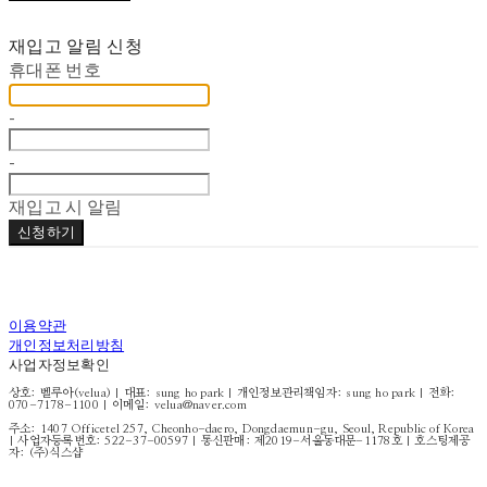
재입고 알림 신청
휴대폰 번호
-
-
재입고 시 알림
신청하기
이용약관
개인정보처리방침
사업자정보확인
상호: 벨루아(velua) | 대표: sung ho park | 개인정보관리책임자: sung ho park | 전화:
070-7178-1100 | 이메일: velua@naver.com
주소: 1407 Officetel 257, Cheonho-daero, Dongdaemun-gu, Seoul, Republic of Korea
| 사업자등록번호:
522-37-00597
| 통신판매:
제2019-서울동대문-1178호
| 호스팅제공
자: (주)식스샵