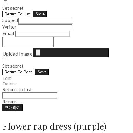
Set secret
Return To List
Save
Subject
Writer
Email
Upload Image
Set secret
Return To Post
Save
Edit
Delete
Return To List
Return
구매하기
Flower rap dress (purple)