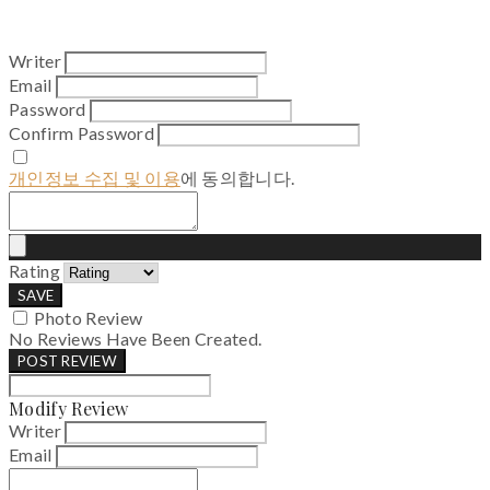
Writer
Email
Password
Confirm Password
개인정보 수집 및 이용
에 동의합니다.
Rating
SAVE
Photo Review
No Reviews Have Been Created.
POST REVIEW
Modify Review
Writer
Email