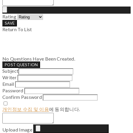
Rating
SAVE
Return To List
No Questions Have Been Created.
POST QUESTION
Subject
Writer
Email
Password
Confirm Password
개인정보 수집 및 이용
에 동의합니다.
Upload Image