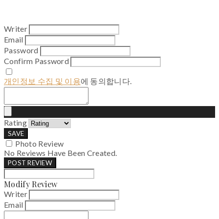
Writer
Email
Password
Confirm Password
개인정보 수집 및 이용
에 동의합니다.
Rating
SAVE
Photo Review
No Reviews Have Been Created.
POST REVIEW
Modify Review
Writer
Email