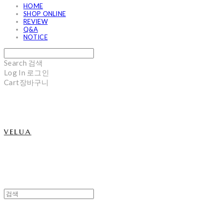
HOME
SHOP ONLINE
REVIEW
Q&A
NOTICE
Search
검색
Log In
로그인
Cart
장바구니
velua