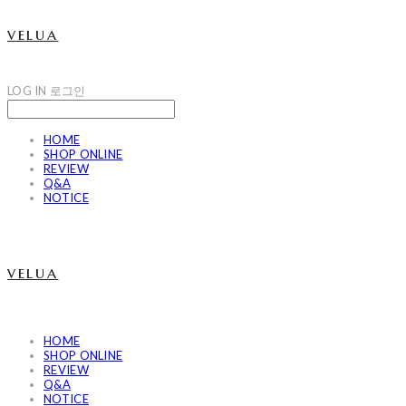
velua
LOG IN
로그인
HOME
SHOP ONLINE
REVIEW
Q&A
NOTICE
velua
HOME
SHOP ONLINE
REVIEW
Q&A
NOTICE