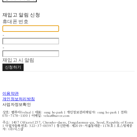
재입고 알림 신청
휴대폰 번호
-
-
재입고 시 알림
신청하기
이용약관
개인정보처리방침
사업자정보확인
상호: 벨루아(velua) | 대표: sung ho park | 개인정보관리책임자: sung ho park | 전화:
070-7178-1100 | 이메일: velua@naver.com
주소: 1407 Officetel 257, Cheonho-daero, Dongdaemun-gu, Seoul, Republic of Korea
| 사업자등록번호:
522-37-00597
| 통신판매:
제2019-서울동대문-1178호
| 호스팅제공
자: (주)식스샵